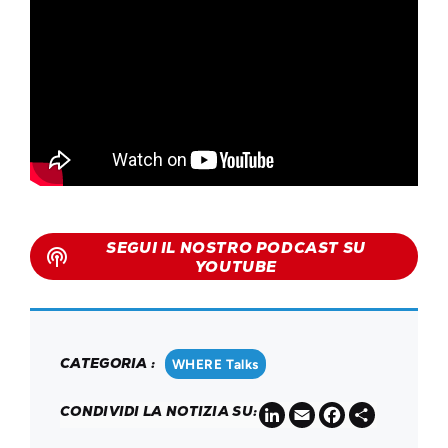
SEGUI IL NOSTRO PODCAST SU
podcasts
YOUTUBE
CATEGORIA :
WHERE Talks
LinkedIn
Email
Facebook
Share
CONDIVIDI LA NOTIZIA SU: