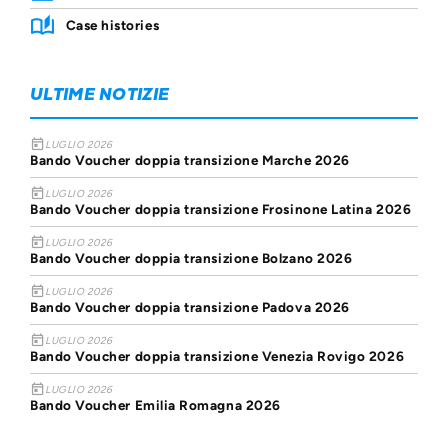
Case histories
ULTIME NOTIZIE
today
LUGLIO 2026
Bando Voucher doppia transizione Marche 2026
today
LUGLIO 2026
Bando Voucher doppia transizione Frosinone Latina 2026
today
LUGLIO 2026
Bando Voucher doppia transizione Bolzano 2026
today
LUGLIO 2026
Bando Voucher doppia transizione Padova 2026
today
LUGLIO 2026
Bando Voucher doppia transizione Venezia Rovigo 2026
today
LUGLIO 2026
Bando Voucher Emilia Romagna 2026