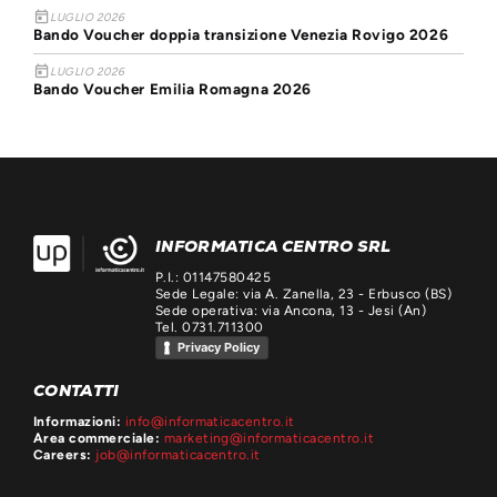
today
LUGLIO 2026
Bando Voucher doppia transizione Venezia Rovigo 2026
today
LUGLIO 2026
Bando Voucher Emilia Romagna 2026
INFORMATICA CENTRO SRL
P.I.: 01147580425
Sede Legale: via A. Zanella, 23 - Erbusco (BS)
Sede operativa: via Ancona, 13 - Jesi (An)
Tel. 0731.711300
Privacy Policy
CONTATTI
Informazioni:
info@informaticacentro.it
Area commerciale:
marketing@informaticacentro.it
Careers:
job@informaticacentro.it