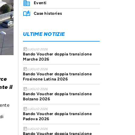
Eventi
Case histories
ULTIME NOTIZIE
today
LUGLIO 2026
Bando Voucher doppia transizione
Marche 2026
today
LUGLIO 2026
Bando Voucher doppia transizione
rce
Frosinone Latina 2026
te il
today
LUGLIO 2026
Bando Voucher doppia transizione
Bolzano 2026
mente
today
LUGLIO 2026
Bando Voucher doppia transizione
di
Padova 2026
today
LUGLIO 2026
Bando Voucher doppia transizione