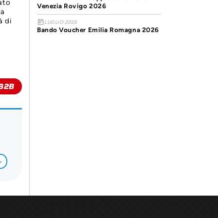
ato
Venezia Rovigo 2026
ta
à di
today
LUGLIO 2026
Bando Voucher Emilia Romagna 2026
B2B
>