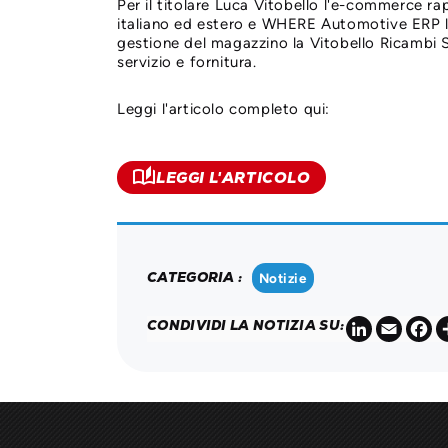
Per il titolare Luca Vitobello l'e-commerce 
italiano ed estero e WHERE Automotive ERP la
gestione del magazzino la Vitobello Ricambi S
servizio e fornitura.
Leggi l'articolo completo qui:
auto_stories
LEGGI L'ARTICOLO
CATEGORIA :
Notizie
LinkedIn
Email
F
CONDIVIDI LA NOTIZIA SU: