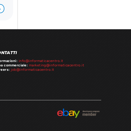
>
ONTATTI
ormazioni:
info@informaticacentro.it
ea commerciale:
marketing@informaticacentro.it
reers:
job@informaticacentro.it