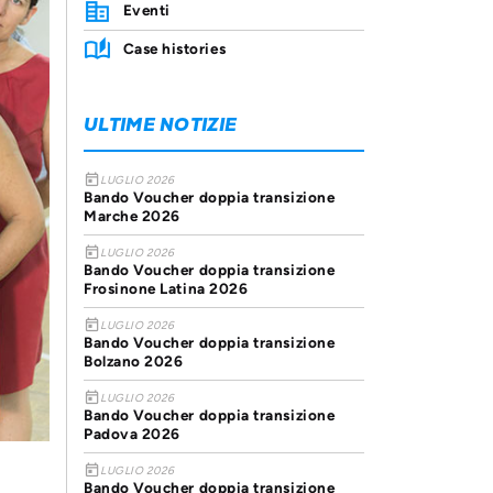
Eventi
Case histories
ULTIME NOTIZIE
today
LUGLIO 2026
Bando Voucher doppia transizione
Marche 2026
today
LUGLIO 2026
Bando Voucher doppia transizione
Frosinone Latina 2026
today
LUGLIO 2026
Bando Voucher doppia transizione
Bolzano 2026
today
LUGLIO 2026
Bando Voucher doppia transizione
Padova 2026
today
LUGLIO 2026
Bando Voucher doppia transizione