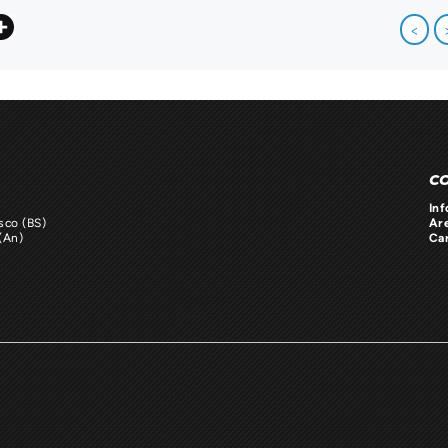
acebook
Share
<
C
Inf
sco (BS)
Ar
(An)
Ca