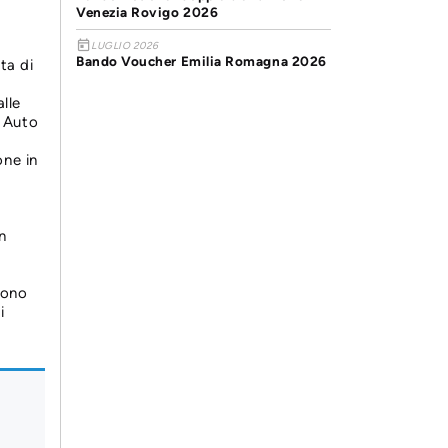
Venezia Rovigo 2026
today
LUGLIO 2026
Bando Voucher Emilia Romagna 2026
ta di
lle
i Auto
one in
n
tono
i