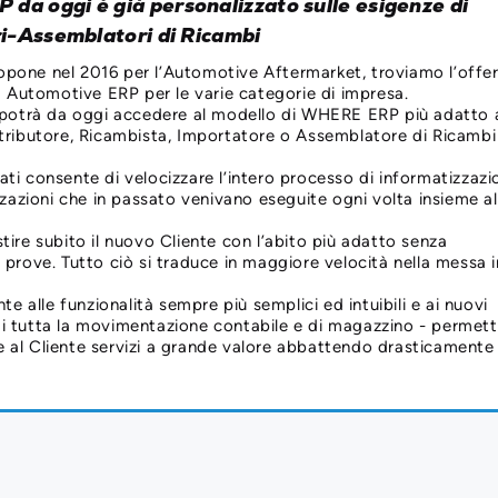
da oggi è già personalizzato sulle esigenze di
ri-Assemblatori di Ricambi
opone nel 2016 per l’Automotive Aftermarket, troviamo l’offer
 Automotive ERP per le varie categorie di impresa.
potrà da oggi accedere al modello di WHERE ERP più adatto a
istributore, Ricambista, Importatore o Assemblatore di Ricamb
ati consente di velocizzare l’intero processo di informatizzazi
azioni che in passato venivano eseguite ogni volta insieme al
stire subito il nuovo Cliente con l’abito più adatto senza
e prove. Tutto ciò si traduce in maggiore velocità nella messa i
 alle funzionalità sempre più semplici ed intuibili e ai nuovi
 di tutta la movimentazione contabile e di magazzino - permet
e al Cliente servizi a grande valore abbattendo drasticamente 