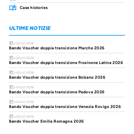
Case histories
ULTIME NOTIZIE
today
LUGLIO 2026
Bando Voucher doppia transizione Marche 2026
today
LUGLIO 2026
Bando Voucher doppia transizione Frosinone Latina 2026
today
LUGLIO 2026
Bando Voucher doppia transizione Bolzano 2026
today
LUGLIO 2026
Bando Voucher doppia transizione Padova 2026
today
LUGLIO 2026
Bando Voucher doppia transizione Venezia Rovigo 2026
today
LUGLIO 2026
Bando Voucher Emilia Romagna 2026