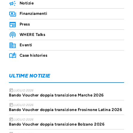
Notizie
Finanziamenti
Press
WHERE Talks
Eventi
Case histories
ULTIME NOTIZIE
today
LUGLIO 2026
Bando Voucher doppia transizione Marche 2026
today
LUGLIO 2026
Bando Voucher doppia transizione Frosinone Latina 2026
today
LUGLIO 2026
Bando Voucher doppia transizione Bolzano 2026