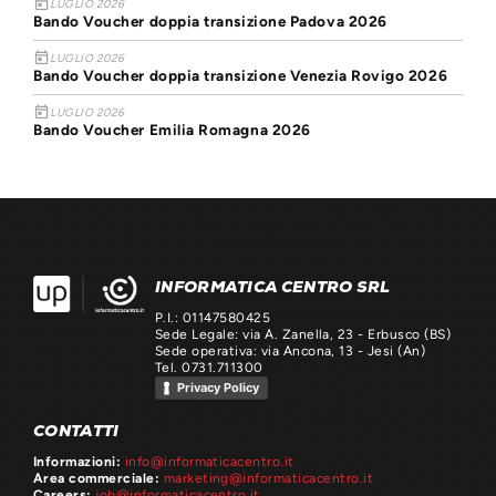
today
LUGLIO 2026
Bando Voucher doppia transizione Padova 2026
today
LUGLIO 2026
Bando Voucher doppia transizione Venezia Rovigo 2026
today
LUGLIO 2026
Bando Voucher Emilia Romagna 2026
INFORMATICA CENTRO SRL
P.I.: 01147580425
Sede Legale: via A. Zanella, 23 - Erbusco (BS)
Sede operativa: via Ancona, 13 - Jesi (An)
Tel. 0731.711300
Privacy Policy
CONTATTI
Informazioni:
info@informaticacentro.it
Area commerciale:
marketing@informaticacentro.it
Careers:
job@informaticacentro.it