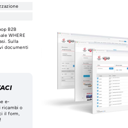
izzazione
Shop B2B
onale WHERE
si. Sulla
ivi documenti
TACI
ne e-
i ricambi o
i il form,
!