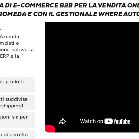
 DI E-COMMERCE B2B PER LA VENDITA ONL
ROMEDA E CON IL GESTIONALE WHERE AUT
r
l’Azienda
ambisti e
ione nativa tra
ERP e la
ei prodotti
tti suddivise
pshipping)
ioni sia per
 di carrello