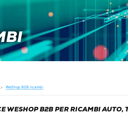
MBI
WeShop B2B ricambi
 WESHOP B2B PER RICAMBI AUTO, T