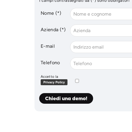
I campi contrassegnati da (*) sono obbligatori
Nome (*)
Azienda (*)
E-mail
Telefono
Accetto la