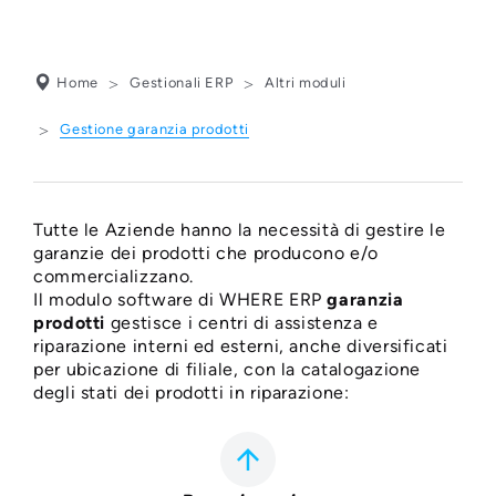
Home
Gestionali ERP
Altri moduli
Gestione garanzia prodotti
SOFTWARE PER LA
GESTIONE
Tutte le Aziende hanno la necessità di gestire le
GARANZIA
garanzie dei prodotti che producono e/o
commercializzano.
PRODOTTI
Il modulo software di WHERE ERP
garanzia
prodotti
gestisce i centri di assistenza e
riparazione interni ed esterni, anche diversificati
per ubicazione di filiale, con la catalogazione
degli stati dei prodotti in riparazione:
arrow_upward