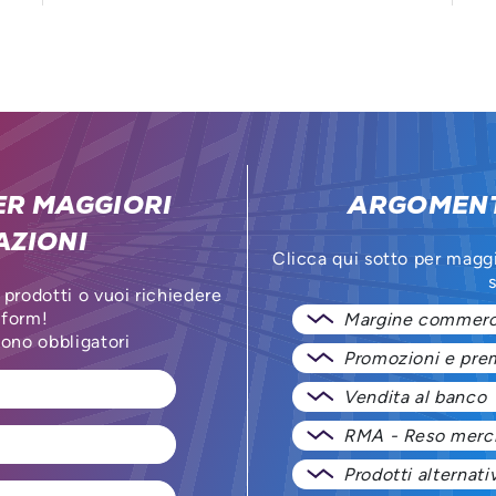
ER MAGGIORI
ARGOMENT
AZIONI
Clicca qui sotto per magg
s
 prodotti o vuoi richiedere
 form!
Margine commerc
sono obbligatori
Promozioni e prem
Vendita al banco
RMA - Reso merc
Prodotti alternativ