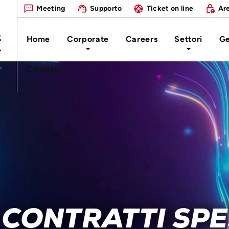
Meeting
Supporto
Ticket on line
Are
Home
Corporate
Careers
Settori
Ge
Contatti
CONTRATTI SPE