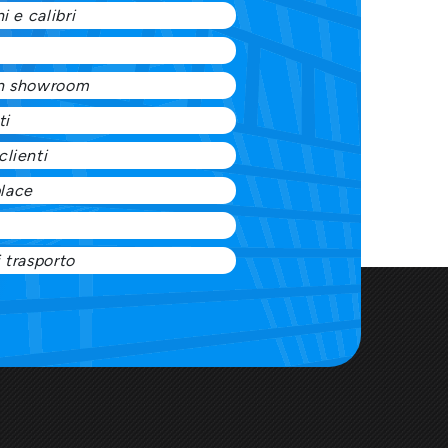
i e calibri
in showroom
ti
clienti
lace
 trasporto