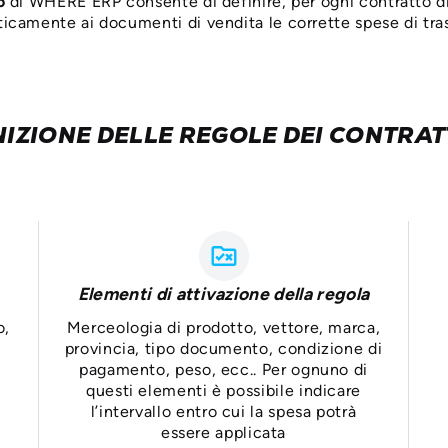
o
di WHERE ERP consente di definire, per ogni contratto di 
icamente ai documenti di vendita le corrette spese di tras
NIZIONE DELLE REGOLE DEI CONTRAT
rule_folder
Elementi di attivazione della regola
o,
Merceologia di prodotto, vettore, marca,
,
provincia, tipo documento, condizione di
pagamento, peso, ecc.. Per ognuno di
questi elementi è possibile indicare
l’intervallo entro cui la spesa potrà
essere applicata