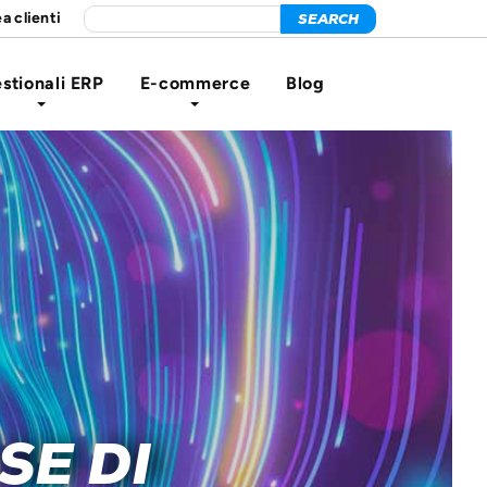
a clienti
stionali ERP
E-commerce
Blog
SE DI