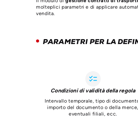
Il modulo di
gestione contratti di trasport
molteplici parametri e di applicare automat
vendita.
PARAMETRI PER LA DEFI
checklist
Condizioni di validità della regola
Intervallo temporale, tipo di document
importo del documento o della merce
eventuali filiali, ecc.