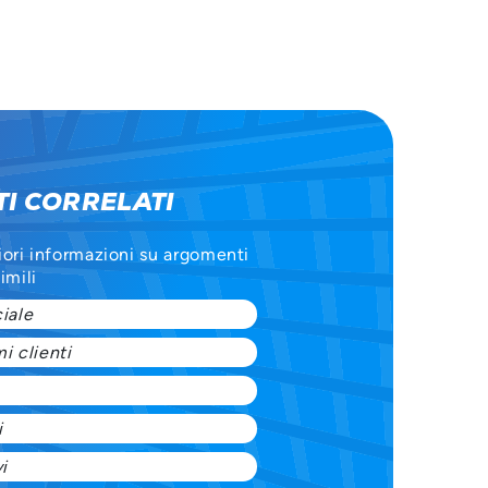
I CORRELATI
iori informazioni su argomenti
imili
iale
i clienti
i
i