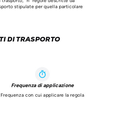
trasporto, “n” regole descritte da
porto stipulate per quella particolare
TI DI TRASPORTO
timer
Frequenza di applicazione
Frequenza con cui applicare la regola