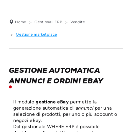
Home
Gestionali ERP
Vendite
Gestione marketplace
GESTIONE AUTOMATICA
GESTIONE
ANNUNCI E ORDINI EBAY
MARKETPLACE:
ANNUNCI E ORDINI
Il modulo
gestione eBay
permette la
generazione automatica di
annunci
per una
SU EBAY E AMAZON
selezione di prodotti, per uno o più account o
negozi eBay.
Dal gestionale WHERE ERP è possibile