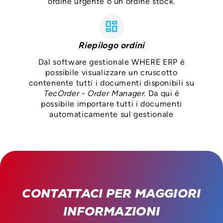
ordine urgente o un ordine stock.
dashboard
Riepilogo ordini
Dal software gestionale WHERE ERP è
possibile visualizzare un cruscotto
contenente tutti i documenti disponibili su
TecOrder - Order Manager
. Da qui è
possibile importare tutti i documenti
automaticamente sul gestionale
CONTATTACI PER MAGGIORI
INFORMAZIONI